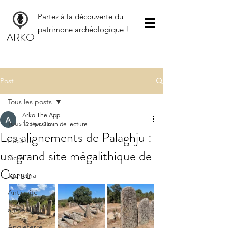
Partez à la découverte du
patrimone archéologique !
ARKO
Post
Tous les posts
Arko The App
Tous les posts
15 févr.
3 min de lecture
Les alignements de Palaghju :
théâtre
un grand site mégalithique de
Sicile
Corse
Taormina
Antiquité
archéologie
Angleterre