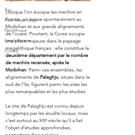
Top
Lorsque l’on évoque les menhirs en 
France, on pense spontanément au 
Haut-Moyen-Age
Morbihan et aux grands alignements 
Néolithique
de l’ouest. Pourtant, la Corse occupe 
Amphithéatre
une place majeure dans le paysage 
mégalithique français : elle constitue le 
Croatie
deuxième département par le nombre 
de menhirs recensés, après le 
Morbihan
. Parmi ces ensembles, les 
alignements de 
Palaghju
, situés dans le 
sud de l’île, figurent parmi les sites les 
plus remarquables et les plus étudiés.
Le site de Palaghju est connu depuis 
longtemps par les érudits locaux, mais 
c’est surtout au XXᵉ siècle qu’il a fait 
l’objet d’études approfondies, 
permettant d’en préciser 