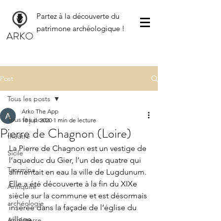
Partez à la découverte du
patrimone archéologique !
ARKO
Post
Tous les posts
Arko The App
Tous les posts
18 juil. 2020
1 min de lecture
Pierre de Chagnon (Loire)
théâtre
La Pierre de Chagnon est un vestige de 
Sicile
l’aqueduc du Gier, l’un des quatre qui 
Taormina
alimentait en eau la ville de Lugdunum. 
Elle a été découverte à la fin du XIXe 
Antiquité
siècle sur la commune et est désormais 
archéologie
insérée dans la façade de l’église du 
village.
Angleterre