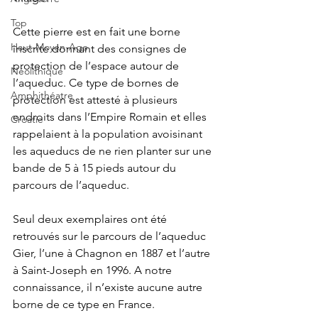
Top
Cette pierre est en fait une borne 
Haut-Moyen-Age
inscrite donnant des consignes de 
protection de l’espace autour de 
Néolithique
l’aqueduc. Ce type de bornes de 
Amphithéatre
protection est attesté à plusieurs 
endroits dans l’Empire Romain et elles 
Croatie
rappelaient à la population avoisinant 
les aqueducs de ne rien planter sur une 
bande de 5 à 15 pieds autour du 
parcours de l’aqueduc.
Seul deux exemplaires ont été 
retrouvés sur le parcours de l’aqueduc 
Gier, l’une à Chagnon en 1887 et l’autre 
à Saint-Joseph en 1996. A notre 
connaissance, il n’existe aucune autre 
borne de ce type en France.